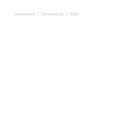
Gesellschaft für Kommunikation mbH | Kölner Straße 60 
Impressum
|
Datenschutz
|
AGB